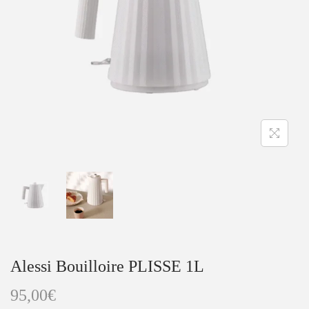
i
e
g
n
a
u
t
i
o
n
Alessi Bouilloire PLISSE 1L
95,00
€