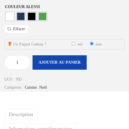
COULEUR ALESSI
Effacer
Un Paquet Cadeau ?
oui
non
AJOUTER AU PANIER
q
u
UGS :
ND
a
Catégories :
Cuisine
,
Noël
n
t
i
Description
t
é
Informations complémentaires