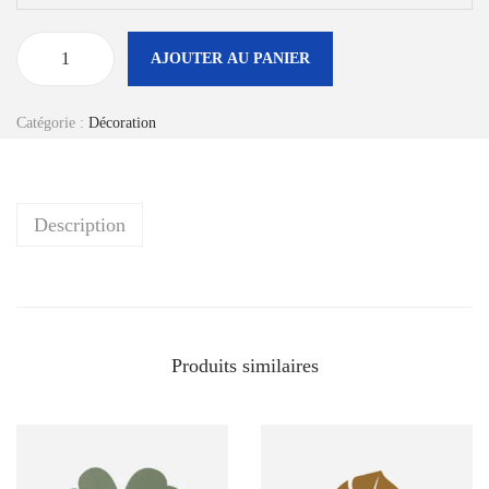
AJOUTER AU PANIER
q
u
Catégorie :
Décoration
a
n
t
Description
i
t
é
d
e
Produits similaires
B
i
o
é