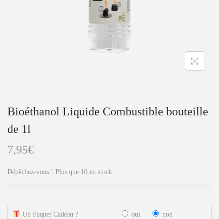
a
u
t
i
o
n
Bioéthanol Liquide Combustible bouteille
de 1l
7,95
€
Dépêchez-vous ! Plus que 10 en stock.
Un Paquet Cadeau ?
oui
non