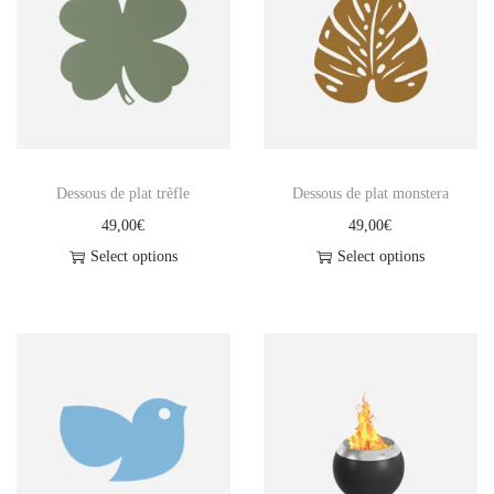
t
h
a
n
o
l
Dessous de plat trèfle
Dessous de plat monstera
L
49,00
€
49,00
€
i
Select options
Select options
q
C
C
u
e
e
i
p
p
d
r
r
e
o
o
C
d
d
o
u
u
m