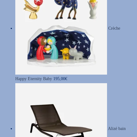
a
i
:
t
2
Crèche
3
:
9
4
,
7
9
9
5
,
€
Happy Eternity Baby
195,00
€
9
.
0
€
.
Alizé bain