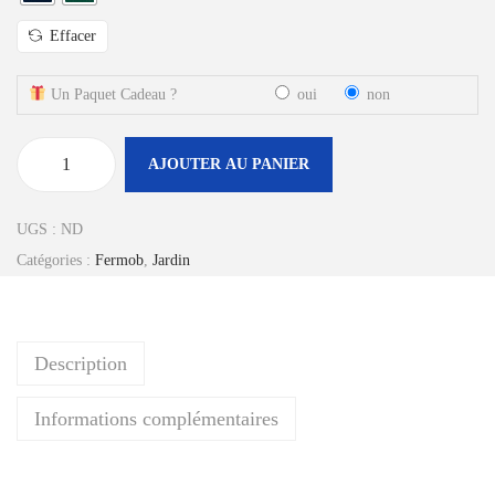
Effacer
Un Paquet Cadeau ?
oui
non
AJOUTER AU PANIER
q
u
UGS :
ND
a
Catégories :
Fermob
,
Jardin
n
t
i
Description
t
é
Informations complémentaires
d
e
C