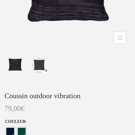
a
u
t
i
o
n
Coussin outdoor vibration
79,00
€
COULEUR