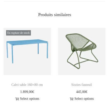
o
u
Produits similaires
s
s
i
En rupture de stock
n
o
u
t
d
o
o
Calvi table 160×80 cm
Sixties fauteuil
r
1.899,00
€
445,00
€
v
Select options
Select options
i
C
C
b