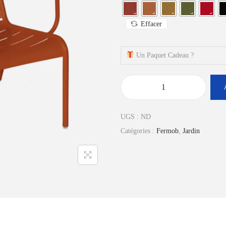
Effacer
Un Paquet Cadeau ?
q
u
UGS :
ND
a
Catégories :
Fermob
,
Jardin
n
t
i
t
é
d
e