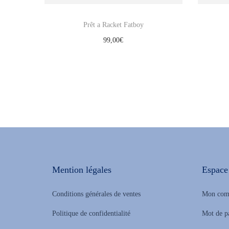
Prêt a Racket Fatboy
99,00
€
Select options
Mention légales
Espace 
Conditions générales de ventes
Mon com
Politique de confidentialité
Mot de p