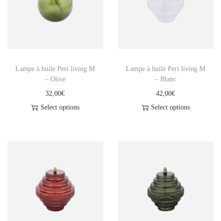
d
e
p
a
r
Lampe à huile Peri living M
Lampe à huile Peri living M
a
– Olive
– Blanc
f
32,00
€
42,00
€
f
Select options
Select options
i
n
e
0
.
5
L
–