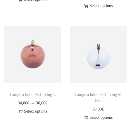
s
,
Select options
C
a
i
0
e
g
e
0
p
e
u
€
r
d
r
à
o
e
s
4
d
p
v
7
u
r
a
,
i
i
r
0
t
x
i
0
a
a
€
p
:
t
Lampe à huile Peri living L
Lampe à huile Peri living M
l
3
i
– Blanc
P
34,00
€
–
36,00
€
u
0
o
30,00
€
l
Select options
s
,
n
Select options
C
a
i
0
s
e
g
e
0