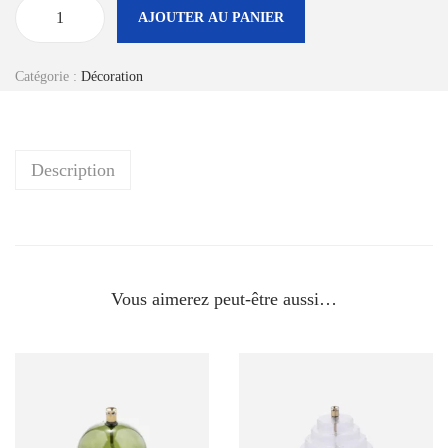
AJOUTER AU PANIER
q
u
Catégorie :
Décoration
a
n
t
Description
i
t
é
d
e
Vous aimerez peut-être aussi…
H
u
i
l
e