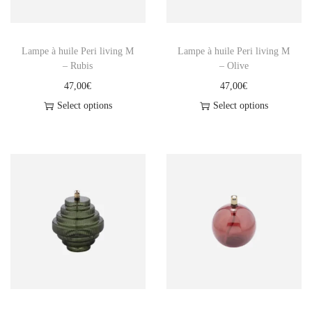
P
e
r
Lampe à huile Peri living M
Lampe à huile Peri living M
i
– Rubis
– Olive
L
47,00
€
47,00
€
i
Select options
Select options
v
i
n
g