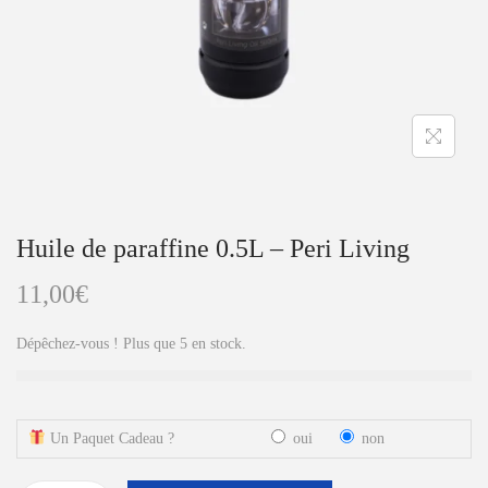
a
u
t
i
o
n
Huile de paraffine 0.5L – Peri Living
11,00
€
Dépêchez-vous ! Plus que 5 en stock.
Un Paquet Cadeau ?
oui
non