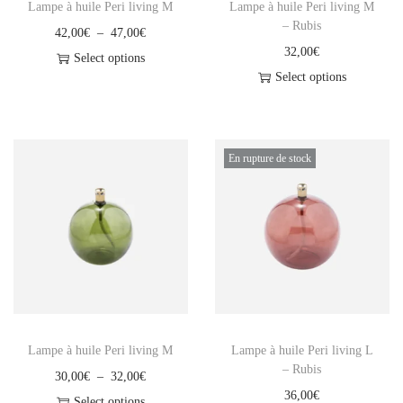
Lampe à huile Peri living M
Lampe à huile Peri living M
– Rubis
P
42,00
€
–
47,00
€
32,00
€
l
Select options
Select options
C
a
e
g
p
e
r
d
En rupture de stock
o
e
d
p
u
r
i
i
t
x
a
p
:
Lampe à huile Peri living M
Lampe à huile Peri living L
l
4
– Rubis
P
30,00
€
–
32,00
€
u
2
36,00
€
l
Select options