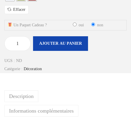
e
Effacer
d
e
Un Paquet Cadeau ?
oui
non
p
r
AJOUTER AU PANIER
i
q
x
u
UGS :
ND
a
Catégorie :
Décoration
:
n
3
t
0
i
,
Description
t
0
é
Informations complémentaires
0
d
€
e
à
L