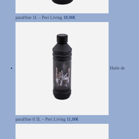
e
e
d
d
paraffine 1L – Peri Living
18,00
€
u
u
p
p
r
r
o
o
d
d
u
u
Huile de
i
i
t
t
paraffine 0.5L – Peri Living
11,00
€