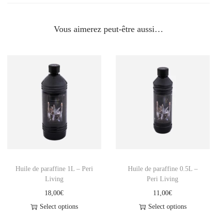
3
a
2
m
Vous aimerez peut-être aussi…
,
p
0
e
0
à
€
h
u
i
l
e
P
e
Huile de paraffine 1L – Peri
Huile de paraffine 0.5L –
r
Living
Peri Living
i
18,00
€
11,00
€
l
Select options
Select options
i