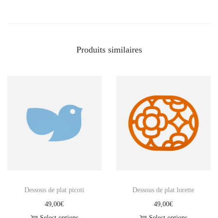
v
i
n
Produits similaires
g
M
Dessous de plat picoti
Dessous de plat lorette
49,00
€
49,00
€
Select options
Select options