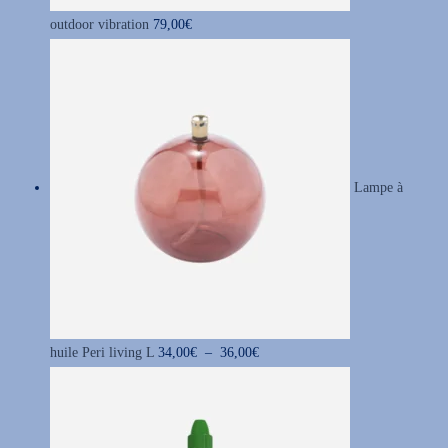
outdoor vibration
79,00
€
Lampe à
P
huile Peri living L
34,00
€
–
36,00
€
l
a
g