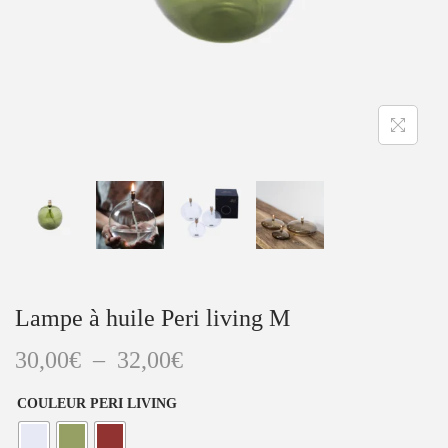
a
u
t
i
o
n
Lampe à huile Peri living M
P
30,00
€
–
32,00
€
l
COULEUR PERI LIVING
a
g