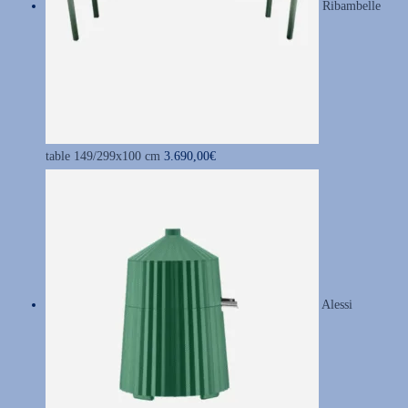
Ribambelle
e
p
r
i
x
table 149/299x100 cm
3.690,00
€
:
1
4
9
,
9
Alessi
0
€
à
1