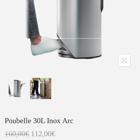
i
e
g
n
a
u
t
i
o
n
Poubelle 30L Inox Arc
L
L
160,00
€
112,00
€