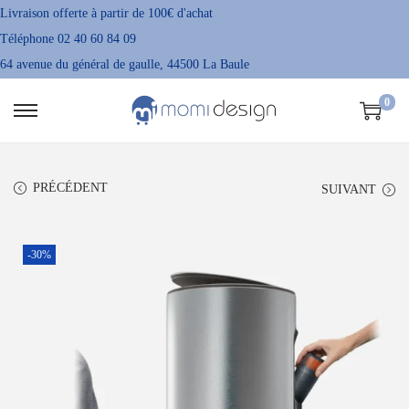
Livraison offerte à partir de 100€ d'achat
Téléphone 02 40 60 84 09
64 avenue du général de gaulle, 44500 La Baule
0
P
P
a
a
s
s
PRÉCÉDENT
SUIVANT
s
s
e
e
r
r
-30%
à
a
l
u
a
c
n
o
a
n
v
t