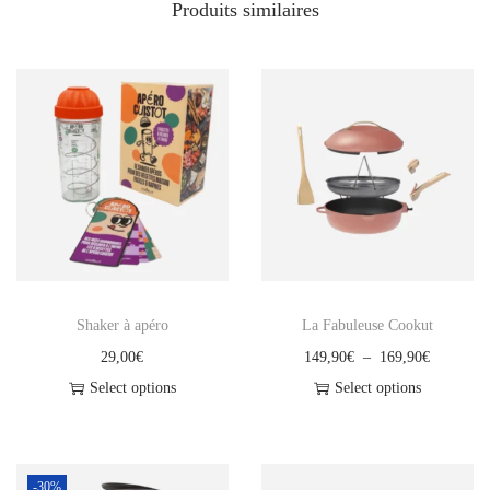
t
1
Produits similaires
P
1
o
:
2
u
1
,
b
6
0
e
0
0
l
,
€
l
0
.
e
0
3
€
0
.
Shaker à apéro
La Fabuleuse Cookut
L
P
29,00
€
149,90
€
–
169,90
€
I
l
Select options
Select options
n
C
a
o
e
g
x
p
e
A
-30%