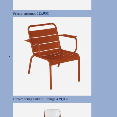
6
9
Presse-agrumes
115,00
€
,
9
0
€
Luxembourg fauteuil lounge
439,00
€