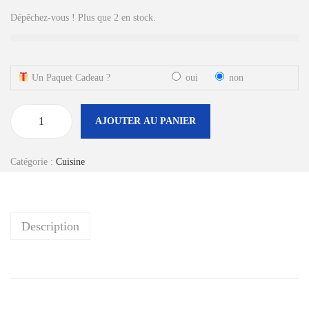
e
e
Dépêchez-vous ! Plus que 2 en stock.
p
p
r
r
i
i
Un Paquet Cadeau ?
oui
non
x
x
i
a
n
c
AJOUTER AU PANIER
q
i
t
u
t
u
Catégorie :
Cuisine
a
i
e
n
a
l
t
l
e
Description
i
é
s
t
t
t
é
a
d
i
:
e